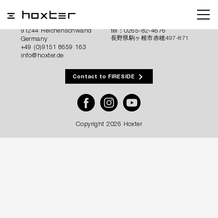
HOXTER GmbH
THE FIRESIDE COMPANY
Hersbrucker Straße 23
ファイヤーサイド株式会社
91244 Reichenschwand
tel：0265-82-4676
Germany
長野県駒ヶ根市赤穂497-871
+49 (0)9151 8659 163
info@hoxter.de
Contact to FIRESIDE
Facebook
Instagram
YouTube
Copyright
2026 Hoxter